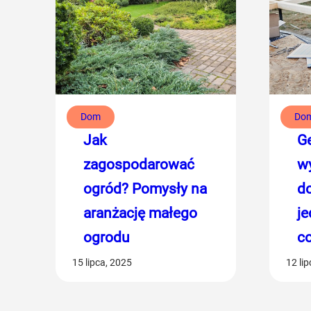
Dom
Do
Jak
G
zagospodarować
w
ogród? Pomysły na
d
aranżację małego
j
ogrodu
co
15 lipca, 2025
12 li