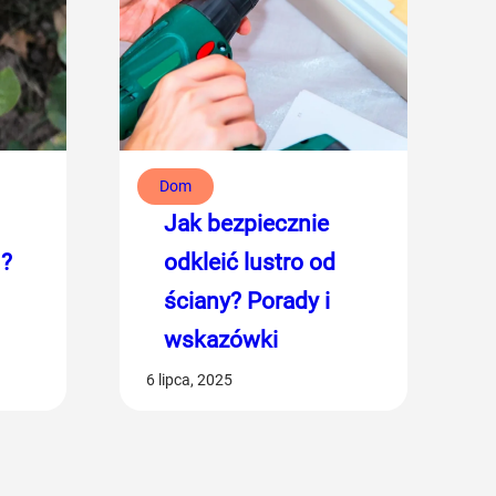
Dom
Jak bezpiecznie
u?
odkleić lustro od
ściany? Porady i
wskazówki
6 lipca, 2025