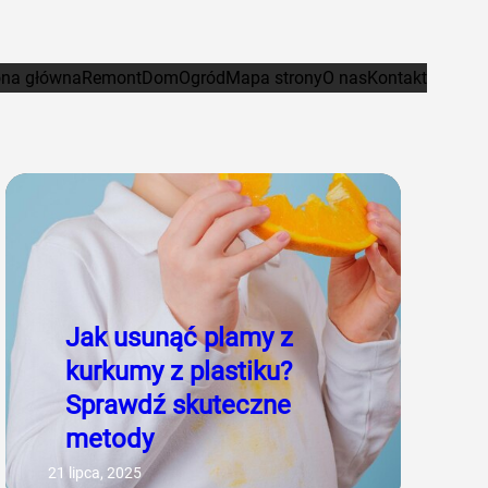
ona główna
Remont
Dom
Ogród
Mapa strony
O nas
Kontakt
Jak usunąć plamy z
kurkumy z plastiku?
Sprawdź skuteczne
metody
21 lipca, 2025