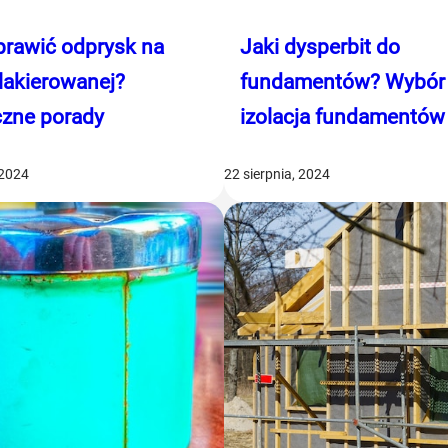
prawić odprysk na
Jaki dysperbit do
lakierowanej?
fundamentów? Wybór 
czne porady
izolacja fundamentów
 2024
22 sierpnia, 2024