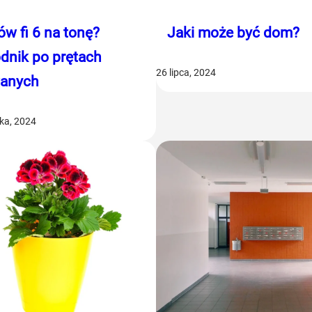
tów fi 6 na tonę?
Jaki może być dom?
dnik po prętach
26 lipca, 2024
anych
ika, 2024