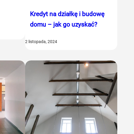
Kredyt na działkę i budowę
domu – jak go uzyskać?
2 listopada, 2024