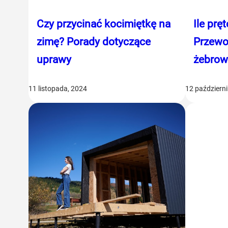
Czy przycinać kocimiętkę na
Ile prę
zimę? Porady dotyczące
Przewo
uprawy
żebrow
11 listopada, 2024
12 październ