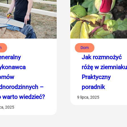
m
Dom
eneralny
Jak rozmnożyć
ykonawca
różę w ziemniak
omów
Praktyczny
ednorodzinnych –
poradnik
 warto wiedzieć?
9 lipca, 2025
pca, 2025