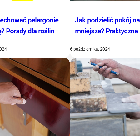
zechować pelargonie
Jak podzielić pokój n
? Porady dla roślin
mniejsze? Praktyczne
2024
6 października, 2024