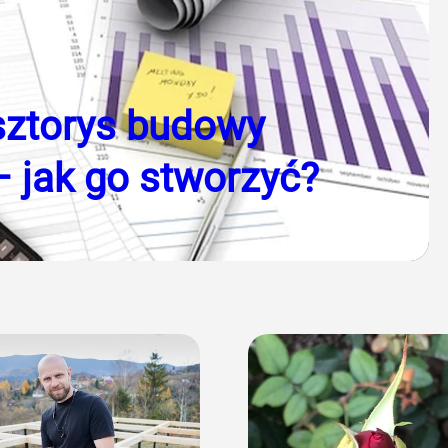
sztorys budowy
 jak go stworzyć?