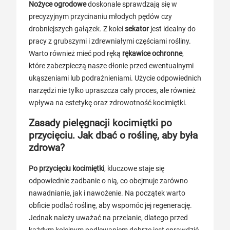
Nożyce ogrodowe
doskonale sprawdzają się w
precyzyjnym przycinaniu młodych pędów czy
drobniejszych gałązek. Z kolei
sekator
jest idealny do
pracy z grubszymi i zdrewniałymi częściami rośliny.
Warto również mieć pod ręką
rękawice ochronne
,
które zabezpieczą nasze dłonie przed ewentualnymi
ukąszeniami lub podrażnieniami. Użycie odpowiednich
narzędzi nie tylko upraszcza cały proces, ale również
wpływa na estetykę oraz zdrowotność kocimiętki.
Zasady pielęgnacji kocimiętki po
przycięciu. Jak dbać o roślinę, aby była
zdrowa?
Po przycięciu kocimiętki
, kluczowe staje się
odpowiednie zadbanie o nią, co obejmuje zarówno
nawadnianie, jak i nawożenie. Na początek warto
obficie podlać roślinę, aby wspomóc jej regenerację.
Jednak należy uważać na przelanie, dlatego przed
każdym kolejnym podlewaniem dobrze jest sprawdzić