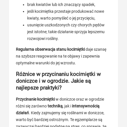
brak kwiatów lub ich znaczący spadek,
jeśli kocimiętka przestaje produkować nowe
kwiaty, warto pomyśleć o jej przycięciu,
usunięcie uszkodzonych czy chorych pędów
jest istotne; takie działanie sprzyja lepszemu
rozwojowi rośliny.
Regularna obserwacja stanu kocimiętki
daje szansę
na szybsze reagowanie na te objawy i zapewnia
optymalne warunki do jej wzrostu.
Różnice w przycinaniu kocimiętki w
doniczce i w ogrodzie. Jakie są
najlepsze praktyki?
Przycinanie kocimiętki
w doniczce oraz w ogrodzie
różni się zarówno
techniką
, jak i
intensywnością
działań
. Kiedy zajmujemy się roślinami w doniczce,
warto być bardziej ostrożnym. Te egzemplarze są
zazwyczaj bardziej podatne na stres, co sprawia, że