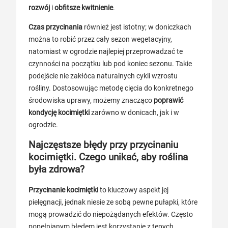
rozwój
i
obfitsze kwitnienie
.
Czas przycinania
również jest istotny; w doniczkach
można to robić przez cały sezon wegetacyjny,
natomiast w ogrodzie najlepiej przeprowadzać te
czynności na początku lub pod koniec sezonu. Takie
podejście nie zakłóca naturalnych cykli wzrostu
rośliny. Dostosowując metodę cięcia do konkretnego
środowiska uprawy, możemy znacząco
poprawić
kondycję kocimiętki
zarówno w donicach, jak i w
ogrodzie.
Najczęstsze błędy przy przycinaniu
kocimiętki. Czego unikać, aby roślina
była zdrowa?
Przycinanie kocimiętki
to kluczowy aspekt jej
pielęgnacji, jednak niesie ze sobą pewne pułapki, które
mogą prowadzić do niepożądanych efektów. Często
popełnianym błędem jest korzystanie z tępych