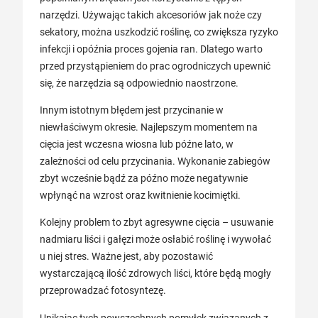
narzędzi. Używając takich akcesoriów jak noże czy
sekatory, można uszkodzić roślinę, co zwiększa ryzyko
infekcji i opóźnia proces gojenia ran. Dlatego warto
przed przystąpieniem do prac ogrodniczych upewnić
się, że narzędzia są odpowiednio naostrzone.
Innym istotnym błędem jest przycinanie w
niewłaściwym okresie. Najlepszym momentem na
cięcia jest wczesna wiosna lub późne lato, w
zależności od celu przycinania. Wykonanie zabiegów
zbyt wcześnie bądź za późno może negatywnie
wpłynąć na wzrost oraz kwitnienie kocimiętki.
Kolejny problem to zbyt agresywne cięcia – usuwanie
nadmiaru liści i gałęzi może osłabić roślinę i wywołać
u niej stres. Ważne jest, aby pozostawić
wystarczającą ilość zdrowych liści, które będą mogły
przeprowadzać fotosyntezę.
Unikając tych powszechnych pomyłek związanych z