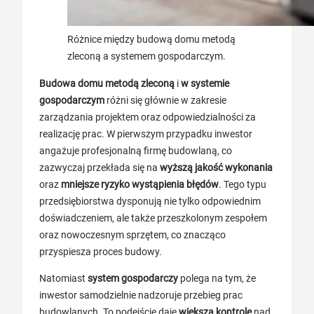
Różnice między budową domu metodą
zleconą a systemem gospodarczym.
Budowa domu metodą zleconą
i
w systemie
gospodarczym
różni się głównie w zakresie
zarządzania projektem oraz odpowiedzialności za
realizację prac. W pierwszym przypadku inwestor
angażuje profesjonalną firmę budowlaną, co
zazwyczaj przekłada się na
wyższą jakość wykonania
oraz
mniejsze ryzyko wystąpienia błędów
. Tego typu
przedsiębiorstwa dysponują nie tylko odpowiednim
doświadczeniem, ale także przeszkolonym zespołem
oraz nowoczesnym sprzętem, co znacząco
przyspiesza proces budowy.
Natomiast
system gospodarczy
polega na tym, że
inwestor samodzielnie nadzoruje przebieg prac
budowlanych. To podejście daje
większą kontrolę
nad