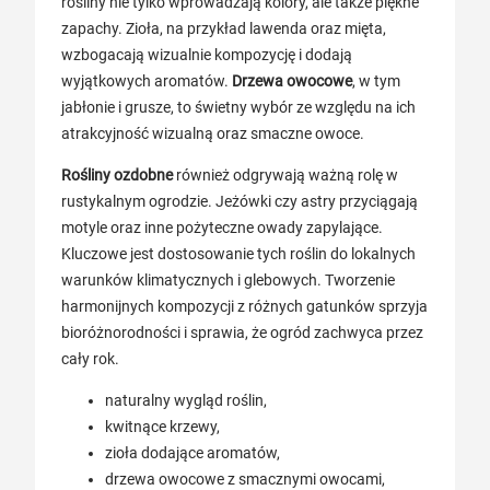
rośliny nie tylko wprowadzają kolory, ale także piękne
zapachy. Zioła, na przykład lawenda oraz mięta,
wzbogacają wizualnie kompozycję i dodają
wyjątkowych aromatów.
Drzewa owocowe
, w tym
jabłonie i grusze, to świetny wybór ze względu na ich
atrakcyjność wizualną oraz smaczne owoce.
Rośliny ozdobne
również odgrywają ważną rolę w
rustykalnym ogrodzie. Jeżówki czy astry przyciągają
motyle oraz inne pożyteczne owady zapylające.
Kluczowe jest dostosowanie tych roślin do lokalnych
warunków klimatycznych i glebowych. Tworzenie
harmonijnych kompozycji z różnych gatunków sprzyja
bioróżnorodności i sprawia, że ogród zachwyca przez
cały rok.
naturalny wygląd roślin,
kwitnące krzewy,
zioła dodające aromatów,
drzewa owocowe z smacznymi owocami,