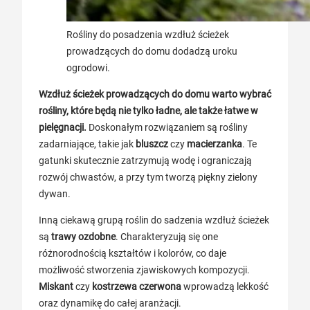
Rośliny do posadzenia wzdłuż ścieżek
prowadzących do domu dodadzą uroku
ogrodowi.
Wzdłuż ścieżek prowadzących do domu warto wybrać
rośliny, które będą nie tylko ładne, ale także łatwe w
pielęgnacji.
Doskonałym rozwiązaniem są rośliny
zadarniające, takie jak
bluszcz
czy
macierzanka
. Te
gatunki skutecznie zatrzymują wodę i ograniczają
rozwój chwastów, a przy tym tworzą piękny zielony
dywan.
Inną ciekawą grupą roślin do sadzenia wzdłuż ścieżek
są
trawy ozdobne
. Charakteryzują się one
różnorodnością kształtów i kolorów, co daje
możliwość stworzenia zjawiskowych kompozycji.
Miskant
czy
kostrzewa czerwona
wprowadzą lekkość
oraz dynamikę do całej aranżacji.