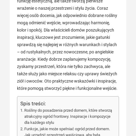
funkcję estetyczną, ale także tworzą pierwsze
wrażenie o naszej przestrzeni i stylu życia. Coraz
więcej osób docenia, jak odpowiednio dobrane rośliny
mogą odmienić wejście, wprowadzając harmonię,
kolor i spokój. Dla właścicieli domów poszukujących
inspiracji, kluczowe jest zrozumienie, jakie gatunki
sprawdzą się najlepiej w różnych warunkach i stylach
– od rustykalnych, przez nowoczesne, po angielskie
aranżacje. Kiedy dobrze zaplanujemy kompozycję,
zyskamy przestrzeń, która nie tylko zachwyca, ale
także służy jako miejsce relaksu czy uprawy świeżych
ziół i owoców. Oto praktyczne wskazówki i inspiracje,
które pomogą stworzyć piękne i funkcjonalne wejście.
Spis treści:
Rośliny do posadzenia przed domem, które stworzą
atrakcyjny ogród frontowy. Inspiracje i kompozycje
dla każdego stylu
Funkcje, jakie może spełniać ogród przed domem.
Jak urządzić przestrzeń wejściową, aby była