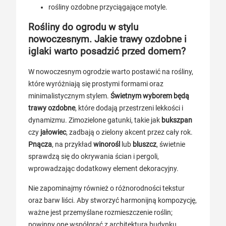
rośliny ozdobne przyciągające motyle.
Rośliny do ogrodu w stylu
nowoczesnym. Jakie trawy ozdobne i
iglaki warto posadzić przed domem?
W nowoczesnym ogrodzie warto postawić na rośliny,
które wyróżniają się prostymi formami oraz
minimalistycznym stylem.
Świetnym wyborem będą
trawy ozdobne
, które dodają przestrzeni lekkości i
dynamizmu. Zimozielone gatunki, takie jak
bukszpan
czy
jałowiec
, zadbają o zielony akcent przez cały rok.
Pnącza
, na przykład
winorośl
lub
bluszcz
, świetnie
sprawdzą się do okrywania ścian i pergoli,
wprowadzając dodatkowy element dekoracyjny.
Nie zapominajmy również o różnorodności tekstur
oraz barw liści. Aby stworzyć harmonijną kompozycję,
ważne jest przemyślane rozmieszczenie roślin;
powinny one współgrać z architekturą budynku.