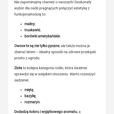
Nie zapominajmy również o owocach! Doskonały
wybór dla osób pragnących połączyć estetykę z
funkcjonalnością to:
maliny
,
truskawki
,
borówki amerykańskie
.
Owoce te są nie tylko pyszne
, ale także można je
zbierać latem – idealny sposób na zdrowe przekąski
prosto z ogrodu.
Zioła
to kolejna kategoria roślin, która świetnie
sprawdzi się w wiejskim otoczeniu. Warto rozważyć
sadzenie:
miętę
,
bazylię
,
rozmaryn
.
Dodadzą koloru i wyjątkowego aromatu
, a