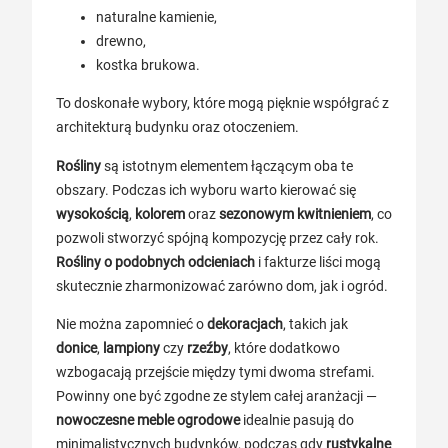
naturalne kamienie,
drewno,
kostka brukowa.
To doskonałe wybory, które mogą pięknie współgrać z
architekturą budynku oraz otoczeniem.
Rośliny
są istotnym elementem łączącym oba te
obszary. Podczas ich wyboru warto kierować się
wysokością
,
kolorem
oraz
sezonowym kwitnieniem
, co
pozwoli stworzyć spójną kompozycję przez cały rok.
Rośliny o podobnych odcieniach
i fakturze liści mogą
skutecznie zharmonizować zarówno dom, jak i ogród.
Nie można zapomnieć o
dekoracjach
, takich jak
donice
,
lampiony
czy
rzeźby
, które dodatkowo
wzbogacają przejście między tymi dwoma strefami.
Powinny one być zgodne ze stylem całej aranżacji —
nowoczesne meble ogrodowe
idealnie pasują do
minimalistycznych budynków, podczas gdy
rustykalne