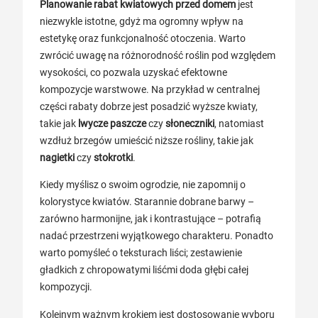
Planowanie rabat kwiatowych przed domem
jest
niezwykle istotne, gdyż ma ogromny wpływ na
estetykę oraz funkcjonalność otoczenia. Warto
zwrócić uwagę na różnorodność roślin pod względem
wysokości, co pozwala uzyskać efektowne
kompozycje warstwowe. Na przykład w centralnej
części rabaty dobrze jest posadzić wyższe kwiaty,
takie jak
lwycze paszcze
czy
słoneczniki
, natomiast
wzdłuż brzegów umieścić niższe rośliny, takie jak
nagietki
czy
stokrotki
.
Kiedy myślisz o swoim ogrodzie, nie zapomnij o
kolorystyce kwiatów. Starannie dobrane barwy –
zarówno harmonijne, jak i kontrastujące – potrafią
nadać przestrzeni wyjątkowego charakteru. Ponadto
warto pomyśleć o teksturach liści; zestawienie
gładkich z chropowatymi liśćmi doda głębi całej
kompozycji.
Kolejnym ważnym krokiem jest dostosowanie wyboru