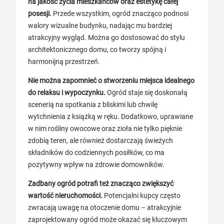
na jakość życia mieszkańców oraz estetykę całej
posesji.
Przede wszystkim, ogród znacząco podnosi
walory wizualne budynku, nadając mu bardziej
atrakcyjny wygląd. Można go dostosować do stylu
architektonicznego domu, co tworzy spójną i
harmonijną przestrzeń.
Nie można zapomnieć o stworzeniu miejsca idealnego
do relaksu i wypoczynku.
Ogród staje się doskonałą
scenerią na spotkania z bliskimi lub chwilę
wytchnienia z książką w ręku. Dodatkowo, uprawiane
w nim rośliny owocowe oraz zioła nie tylko pięknie
zdobią teren, ale również dostarczają świeżych
składników do codziennych posiłków, co ma
pozytywny wpływ na zdrowie domowników.
Zadbany ogród potrafi też znacząco zwiększyć
wartość nieruchomości.
Potencjalni kupcy często
zwracają uwagę na otoczenie domu – atrakcyjnie
zaprojektowany ogród może okazać się kluczowym