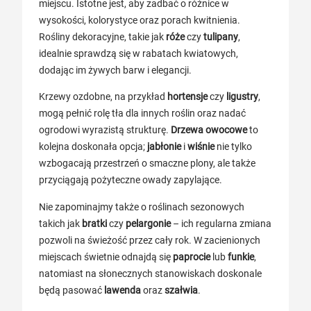
miejscu. Istotne jest, aby zadbać o różnice w
wysokości, kolorystyce oraz porach kwitnienia.
Rośliny dekoracyjne, takie jak
róże
czy
tulipany
,
idealnie sprawdzą się w rabatach kwiatowych,
dodając im żywych barw i elegancji.
Krzewy ozdobne, na przykład
hortensje
czy
ligustry
,
mogą pełnić rolę tła dla innych roślin oraz nadać
ogrodowi wyrazistą strukturę.
Drzewa owocowe
to
kolejna doskonała opcja;
jabłonie
i
wiśnie
nie tylko
wzbogacają przestrzeń o smaczne plony, ale także
przyciągają pożyteczne owady zapylające.
Nie zapominajmy także o roślinach sezonowych
takich jak
bratki
czy
pelargonie
– ich regularna zmiana
pozwoli na świeżość przez cały rok. W zacienionych
miejscach świetnie odnajdą się
paprocie
lub
funkie
,
natomiast na słonecznych stanowiskach doskonale
będą pasować
lawenda
oraz
szałwia
.