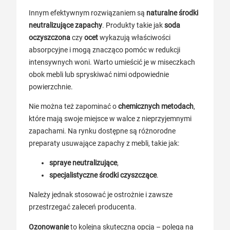
Innym efektywnym rozwiązaniem są
naturalne środki
neutralizujące zapachy
. Produkty takie jak
soda
oczyszczona
czy
ocet
wykazują właściwości
absorpcyjne i mogą znacząco pomóc w redukcji
intensywnych woni. Warto umieścić je w miseczkach
obok mebli lub spryskiwać nimi odpowiednie
powierzchnie.
Nie można też zapominać o
chemicznych metodach
,
które mają swoje miejsce w walce z nieprzyjemnymi
zapachami. Na rynku dostępne są różnorodne
preparaty usuwające zapachy z mebli, takie jak:
spraye neutralizujące
,
specjalistyczne środki czyszczące
.
Należy jednak stosować je ostrożnie i zawsze
przestrzegać zaleceń producenta.
Ozonowanie
to kolejna skuteczna opcja – polega na