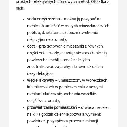
prostych i efektywnych domowych metod. Oto kilka z
nich:
soda oczyszczona
– można ją posypać na
meble lub umieścić w małych miseczkach w ich
pobliżu, dzięki temu skutecznie wchłonie
nieprzyjemne aromaty,
ocet
– przygotowanie mieszanki z równych
części octu i wody, a następnie spryskanie nią
powierzchni mebli, pomoże nie tylko
zneutralizować zapachy, ale również działa
dezynfekująco,
węgiel aktywny
– umieszczony w woreczkach
lub miseczkach w pomieszczeniu z nowymi
meblami skutecznie pochłania wszelkie
uciążliwe aromaty,
przewietrzanie pomieszczeń
– otwieranie okien
na kilka godzin dziennie pozwala wymienić
powietrze i przyspiesza proces eliminacji