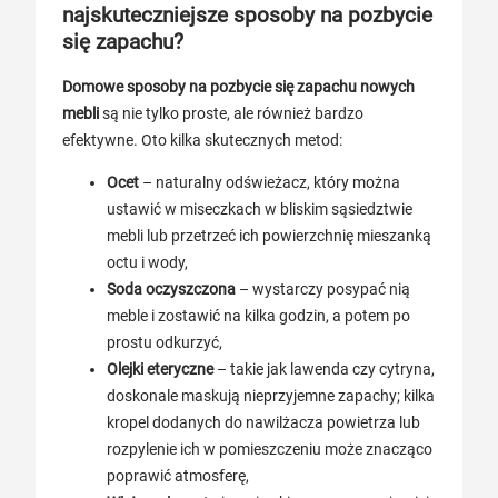
najskuteczniejsze sposoby na pozbycie
się zapachu?
Domowe sposoby na pozbycie się zapachu nowych
mebli
są nie tylko proste, ale również bardzo
efektywne. Oto kilka skutecznych metod:
Ocet
– naturalny odświeżacz, który można
ustawić w miseczkach w bliskim sąsiedztwie
mebli lub przetrzeć ich powierzchnię mieszanką
octu i wody,
Soda oczyszczona
– wystarczy posypać nią
meble i zostawić na kilka godzin, a potem po
prostu odkurzyć,
Olejki eteryczne
– takie jak lawenda czy cytryna,
doskonale maskują nieprzyjemne zapachy; kilka
kropel dodanych do nawilżacza powietrza lub
rozpylenie ich w pomieszczeniu może znacząco
poprawić atmosferę,