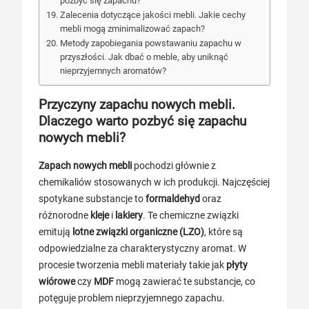
pozbyć się zapachu?
Zalecenia dotyczące jakości mebli. Jakie cechy
mebli mogą zminimalizować zapach?
Metody zapobiegania powstawaniu zapachu w
przyszłości. Jak dbać o meble, aby uniknąć
nieprzyjemnych aromatów?
Przyczyny zapachu nowych mebli.
Dlaczego warto pozbyć się zapachu
nowych mebli?
Zapach nowych mebli
pochodzi głównie z
chemikaliów stosowanych w ich produkcji. Najczęściej
spotykane substancje to
formaldehyd
oraz
różnorodne
kleje
i
lakiery
. Te chemiczne związki
emitują
lotne związki organiczne (LZO)
, które są
odpowiedzialne za charakterystyczny aromat. W
procesie tworzenia mebli materiały takie jak
płyty
wiórowe
czy
MDF
mogą zawierać te substancje, co
potęguje problem nieprzyjemnego zapachu.