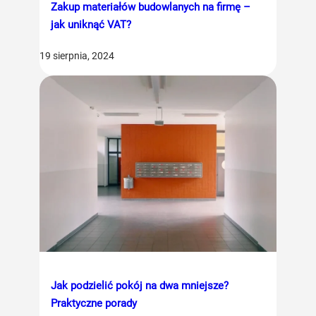
Zakup materiałów budowlanych na firmę –
jak uniknąć VAT?
19 sierpnia, 2024
Jak podzielić pokój na dwa mniejsze?
Praktyczne porady