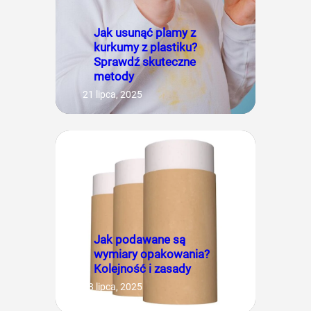
Jak usunąć plamy z
kurkumy z plastiku?
Sprawdź skuteczne
metody
21 lipca, 2025
Jak podawane są
wymiary opakowania?
Kolejność i zasady
18 lipca, 2025