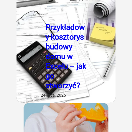
Przykładow
y kosztorys
budowy
domu w
Excelu – jak
go
stworzyć?
24 lipca, 2025